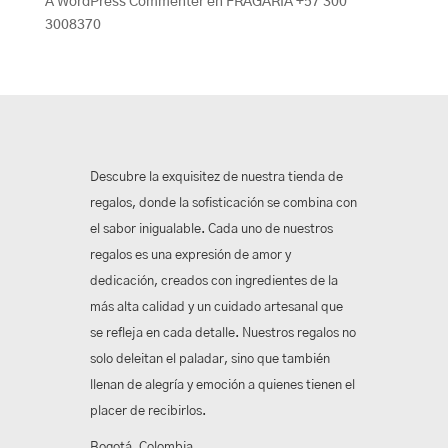
A WordPress Commenter
en
FRAGARIA +57 300
3008370
Descubre la exquisitez de nuestra tienda de
regalos, donde la sofisticación se combina con
el sabor inigualable. Cada uno de nuestros
regalos es una expresión de amor y
dedicación, creados con ingredientes de la
más alta calidad y un cuidado artesanal que
se refleja en cada detalle. Nuestros regalos no
solo deleitan el paladar, sino que también
llenan de alegría y emoción a quienes tienen el
placer de recibirlos.
Bogotá, Colombia