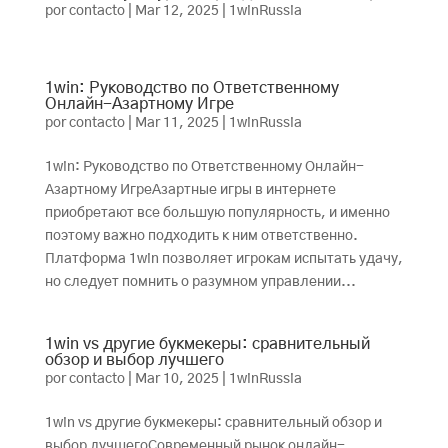
por
contacto
|
Mar 12, 2025
|
1winRussia
1win: Руководство по Ответственному
Онлайн-Азартному Игре
por
contacto
|
Mar 11, 2025
|
1winRussia
1win: Руководство по Ответственному Онлайн-
Азартному ИгреАзартные игры в интернете
приобретают все большую популярность, и именно
поэтому важно подходить к ним ответственно.
Платформа 1win позволяет игрокам испытать удачу,
но следует помнить о разумном управлении...
1win vs другие букмекеры: сравнительный
обзор и выбор лучшего
por
contacto
|
Mar 10, 2025
|
1winRussia
1win vs другие букмекеры: сравнительный обзор и
выбор лучшегоСовременный рынок онлайн-