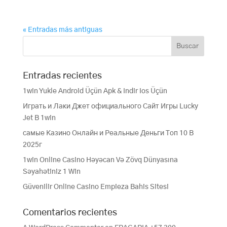
« Entradas más antiguas
Entradas recientes
1win Yukle Android Üçün Apk & Indir Ios Üçün
Играть и Лаки Джет официального Сайт Игры Lucky
Jet В 1win
самые Казино Онлайн и Реальные Деньги Tоп 10 В
2025г
1win Online Casino Həyəcan Və Zövq Dünyasına
Səyahətiniz 1 Win
Güvenilir Online Casino Empieza Bahis Sitesi
Comentarios recientes