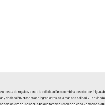
tra tienda de regalos, donde la sofisticación se combina con el sabor iniguala
or y dedicación, creados con ingredientes de la más alta calidad y un cuidado 
no solo deleitan el paladar, sino que también llenan de alegría y emoción a qui