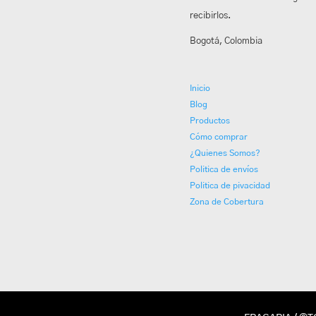
recibirlos.
Bogotá, Colombia
Inicio
Blog
Productos
Cómo comprar
¿Quienes Somos?
Politica de envíos
Politica de pivacidad
Zona de Cobertura