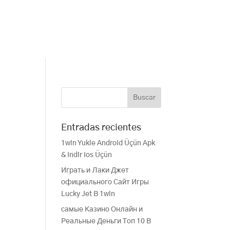
Entradas recientes
1win Yukle Android Üçün Apk
& Indir Ios Üçün
Играть и Лаки Джет
официального Сайт Игры
Lucky Jet В 1win
самые Казино Онлайн и
Реальные Деньги Tоп 10 В