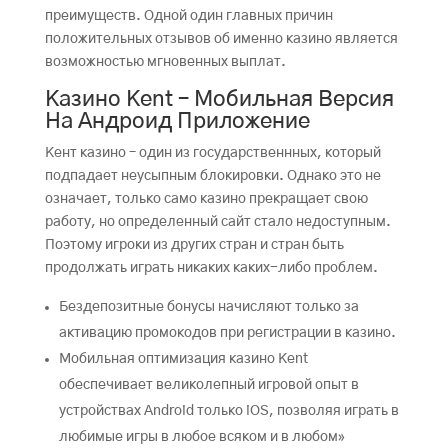
преимуществ. Одной один главных причин
положительных отзывов об именно казино является
возможностью мгновенных выплат.
Казино Kent – Мобильная Версия
На Андроид Приложение
Кент казино – один из государственнных, который
подпадает неусыпным блокировки. Однако это не
означает, только само казино прекращает свою
работу, но определенный сайт стало недоступным.
Поэтому игроки из других стран и стран быть
продолжать играть никаких каких-либо проблем.
Бездепозитные бонусы начисляют только за
активацию промокодов при регистрации в казино.
Мобильная оптимизация казино Kent
обеспечивает великолепный игровой опыт в
устройствах Android только iOS, позволяя играть в
любимые игры в любое всяком и в любом»