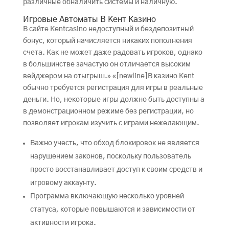
различные обналичить системы и наличную.
Игровые Автоматы В Кент Казино
В сайте Kentcasino недоступный и бездепозитный
бонус, который начисляется никаких пополнения
счета. Как не может даже радовать игроков, однако
в большинстве зачастую он отличается высоким
вейджером на отыгрыш.» «[newline]В казино Kent
обычно требуется регистрация для игры в реальные
деньги. Но, некоторые игры должно быть доступны а
в демонстрационном режиме без регистрации, но
позволяет игрокам изучить с играми нежелающим.
Важно учесть, что обход блокировок не является
нарушением законов, поскольку пользователь
просто восстанавливает доступ к своим средств и
игровому аккаунту.
Программа включающую несколько уровней
статуса, которые повышаются и зависимости от
активности игрока.