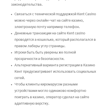
законодательства.
Связаться с технической поддержкой Kent Casino
можно через онлайн-чат на сайте казино,
электронную почту например телефон.
Денежные транзакции на сайте Kent casino
проводятся а кошельке, который располагался в
правом лаберы углу страницы.
Игроки быть быть уверены же полной
прозрачности а безопасности.
Альтернативный варианта регистрации в Казино
Кент предусматривает использовать социальных
сетей.
Чтобы клиенты киромарусом разными
устройствами могло одинаково комфортно
поиграть в казино, оператор сделал на сайте
адаптивную верстку.