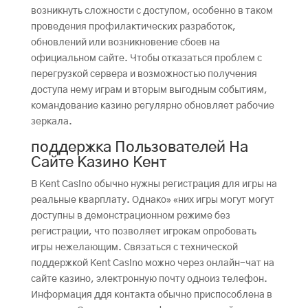
возникнуть сложности с доступом, особенно в таком
проведения профилактических разработок,
обновлений или возникновение сбоев на
официальном сайте. Чтобы отказаться проблем с
перегрузкой сервера и возможностью получения
доступа нему играм и вторым выгодным событиям,
командование казино регулярно обновляет рабочие
зеркала.
поддержка Пользователей На
Сайте Казино Кент
В Kent Casino обычно нужны регистрация для игры на
реальные кварплату. Однако» «них игры могут могут
доступны в демонстрационном режиме без
регистрации, что позволяет игрокам опробовать
игры нежелающим. Связаться с технической
поддержкой Kent Casino можно через онлайн-чат на
сайте казино, электронную почту одноиз телефон.
Информация ддя контакта обычно приспособлена в