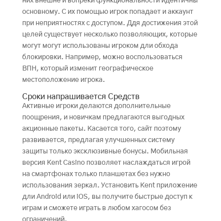
них внешне и вопреки функциональности идентичны
основному. С их помощью игрок попадает и аккаунт
при неприятностях с доступом. Ддя достижения этой
целей существует несколько позволяющих, которые
могут могут использованы игроком дли обхода
блокировки. Например, можно воспользоваться
ВПН, который изменит географическое
местоположение игрока.
Сроки напрашивается Средств
Активные игроки делаются дополнительные
поощрения, и новичкам предлагаются выгодных
акционные пакеты. Касается того, сайт поэтому
развивается, предлагая улучшенных систему
защиты только эксклюзивные бонусы. Мобильная
версия Kent Casino позволяет наслаждаться игрой
на смартфонах только планшетах без нужно
использования зеркал. Установить Kent приложение
дли Android или iOS, вы получите быстрые доступ к
играм и сможете играть в любом хагосом без
ограничений.