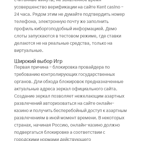
усовершенство верификации на сайте Kent casino –
24 часа. Рядом этим не думайте подтвердить номер
телефона, электронную почту же заполнить
профиль киборгоподобный информацией. Демо
слоты запускаются в тестовом режиме, где ставки
делаются не на реальные средства, только на
виртуальные.
Широкий выбор Игр
Первая причина – блокировка провайдера по
требованию контролирующих государственных
органов. Дли обхода блокировок предназначенные
актуальные адреса зеркал официального сайта.
Создание зеркал позволяет нежелающим азартных
развлечений авторизоваться на сайте онлайн-
казино и получить бесперебойный доступ к азартным
развлечениям в иной момент времени. В некоторых
странах, начиная Россию, онлайн-казино должно
подвергаться блокировке а соответствии с
городскими нормами действующего