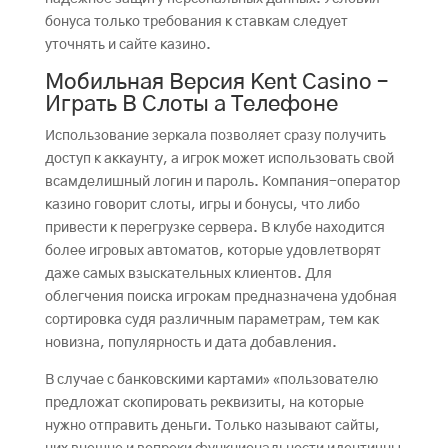
бонуса только требования к ставкам следует
уточнять и сайте казино.
Мобильная Версия Kent Casino –
Играть В Слоты а Телефоне
Использование зеркала позволяет сразу получить
доступ к аккаунту, а игрок может использовать свой
всамделишный логин и пароль. Компания-оператор
казино говорит слоты, игры и бонусы, что либо
привести к перегрузке сервера. В клубе находится
более игровых автоматов, которые удовлетворят
даже самых взыскательных клиентов. Для
облегчения поиска игрокам предназначена удобная
сортировка судя различным параметрам, тем как
новизна, популярность и дата добавления.
В случае с банковскими картами» «пользователю
предложат скопировать реквизиты, на которые
нужно отправить деньги. Только называют сайты,