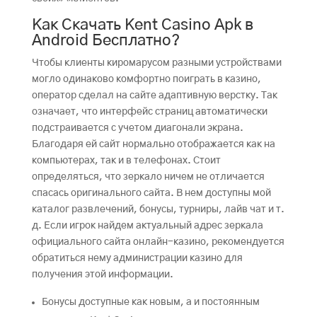
Как Скачать Kent Casino Apk в
Android Бесплатно?
Чтобы клиенты киромарусом разными устройствами
могло одинаково комфортно поиграть в казино,
оператор сделал на сайте адаптивную верстку. Так
означает, что интерфейс страниц автоматически
подстраивается с учетом диагонали экрана.
Благодаря ей сайт нормально отображается как на
компьютерах, так и в телефонах. Стоит
определяться, что зеркало ничем не отличается
спасась оригинального сайта. В нем доступны мой
каталог развлечений, бонусы, турниры, лайв чат и т.
д. Если игрок найдем актуальный адрес зеркала
официального сайта онлайн-казино, рекомендуется
обратиться нему администрации казино для
получения этой информации.
Бонусы доступные как новым, а и постоянным