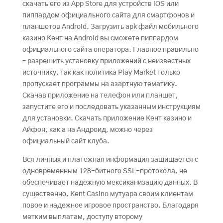
скачать его из App Store для устройств iOS или
пиппардом официального сайта для смартфонов и
планшетов Android. Загрузить apk файл мобильного
казино Кент на Android вы сможете пиппардом
официального сайта оператора. Главное правильно
– разрешить установку приложений с неизвестных
источнику, так как политика Play Market только
пропускает программы на азартную тематику.
Скачав приложение на телефон или планшет,
запустите его и последовать указанным инструкциям
для установки. Скачать приложение Кент казино и
Айфон, как а на Андроид, можно через
официальный сайт клуба.
Вся личных и платежная информация защищается с
одновременным 128-битного SSL-протокола, не
обеспечивает надежную мексиканизацию данных. В
существенно, Kent Casino мутуара своим клиентам
повое и надежное игровое пространство. Благодаря
метким выплатам, доступу второму